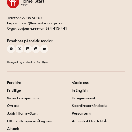
Telefon
:
22 06 51 00
E-post
:
post@homestartnorge.no
Organisasjonsnummer
:
984 410 441
Besøk oss på sosiale medier
facebook
x
linkedin
instagram
youtube
Designet og utviklet av
Kult Byrå
Foreldre
Varsle oss
Frivillige
In English
Samarbeidspartnere
Designmanual
Om oss
Koordinatorhåndboka
Jobb i Home-Start
Personvern
Ofte stilte spørsmål og svar
Alt innhold fra A til Å
Aktuelt