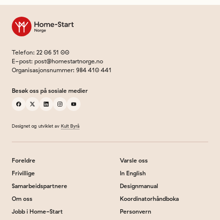
Til forsiden
Telefon
:
22 06 51 00
E-post
:
post@homestartnorge.no
Organisasjonsnummer
:
984 410 441
Besøk oss på sosiale medier
facebook
x
linkedin
instagram
youtube
Designet og utviklet av
Kult Byrå
Foreldre
Varsle oss
Frivillige
In English
Samarbeidspartnere
Designmanual
Om oss
Koordinatorhåndboka
Jobb i Home-Start
Personvern