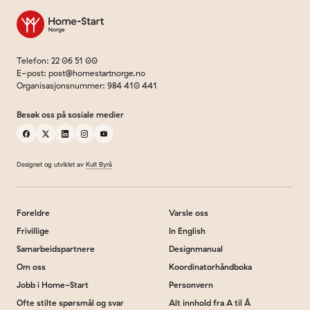
Til forsiden
Telefon
:
22 06 51 00
E-post
:
post@homestartnorge.no
Organisasjonsnummer
:
984 410 441
Besøk oss på sosiale medier
facebook
x
linkedin
instagram
youtube
Designet og utviklet av
Kult Byrå
Foreldre
Varsle oss
Frivillige
In English
Samarbeidspartnere
Designmanual
Om oss
Koordinatorhåndboka
Jobb i Home-Start
Personvern
Ofte stilte spørsmål og svar
Alt innhold fra A til Å