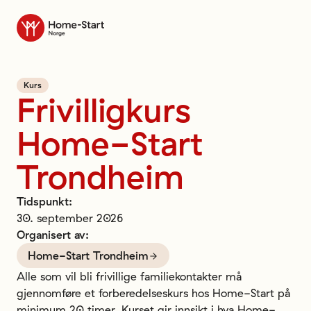
Til forsiden
Kurs
Frivilligkurs
Home-Start
Trondheim
Tidspunkt
:
30. september 2026
Organisert av
:
Home-Start Trondheim
Alle som vil bli frivillige familiekontakter må 
gjennomføre et forberedelseskurs hos Home-Start på 
minimum 20 timer. Kurset gir innsikt i hva Home-