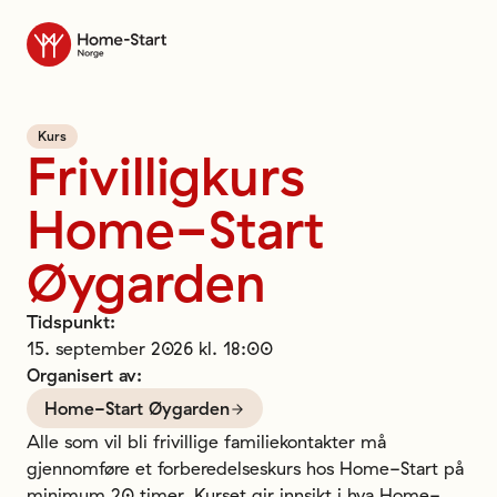
Til forsiden
Kurs
Frivilligkurs
Home-Start
Øygarden
Tidspunkt
:
15. september 2026 kl. 18:00
Organisert av
:
Home-Start Øygarden
Alle som vil bli frivillige familiekontakter må 
gjennomføre et forberedelseskurs hos Home-Start på 
minimum 20 timer. Kurset gir innsikt i hva Home-