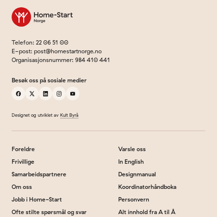
Til forsiden
Telefon
:
22 06 51 00
E-post
:
post@homestartnorge.no
Organisasjonsnummer
:
984 410 441
Besøk oss på sosiale medier
facebook
x
linkedin
instagram
youtube
Designet og utviklet av
Kult Byrå
Foreldre
Varsle oss
Frivillige
In English
Samarbeidspartnere
Designmanual
Om oss
Koordinatorhåndboka
Jobb i Home-Start
Personvern
Ofte stilte spørsmål og svar
Alt innhold fra A til Å