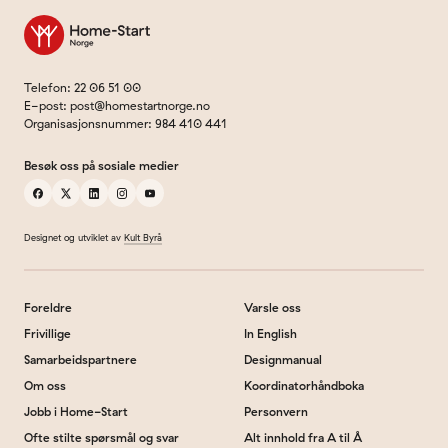
Til forsiden
Telefon
:
22 06 51 00
E-post
:
post@homestartnorge.no
Organisasjonsnummer
:
984 410 441
Besøk oss på sosiale medier
facebook
x
linkedin
instagram
youtube
Designet og utviklet av
Kult Byrå
Foreldre
Varsle oss
Frivillige
In English
Samarbeidspartnere
Designmanual
Om oss
Koordinatorhåndboka
Jobb i Home-Start
Personvern
Ofte stilte spørsmål og svar
Alt innhold fra A til Å