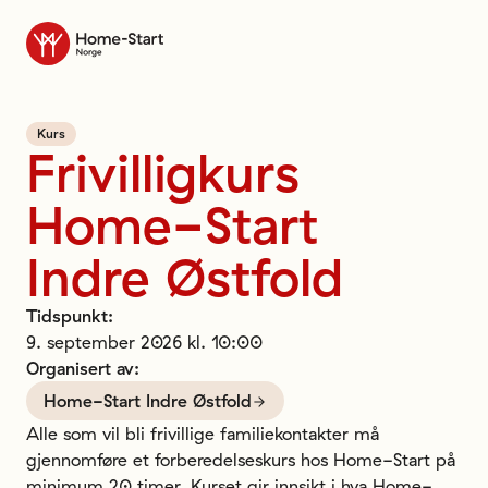
Til forsiden
Kurs
Frivilligkurs
Home-Start
Indre
Østfold
Tidspunkt
:
9. september 2026 kl. 10:00
Organisert av
:
Home-Start Indre Østfold
Alle som vil bli frivillige familiekontakter må 
gjennomføre et forberedelseskurs hos Home-Start på 
minimum 20 timer. Kurset gir innsikt i hva Home-