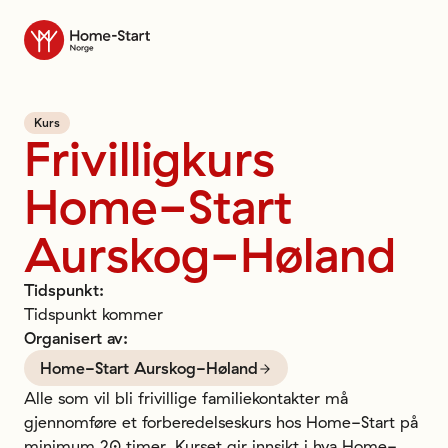
Til forsiden
Kurs
Frivilligkurs
Home-Start
Aurskog-Høland
Tidspunkt
:
Tidspunkt kommer
Organisert av
:
Home-Start Aurskog-Høland
Alle som vil bli frivillige familiekontakter må 
gjennomføre et forberedelseskurs hos Home-Start på 
minimum 20 timer. Kurset gir innsikt i hva Home-