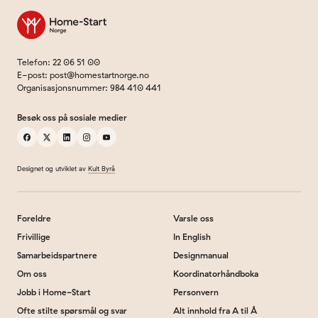
Til forsiden
Telefon
:
22 06 51 00
E-post
:
post@homestartnorge.no
Organisasjonsnummer
:
984 410 441
Besøk oss på sosiale medier
facebook
x
linkedin
instagram
youtube
Designet og utviklet av
Kult Byrå
Foreldre
Varsle oss
Frivillige
In English
Samarbeidspartnere
Designmanual
Om oss
Koordinatorhåndboka
Jobb i Home-Start
Personvern
Ofte stilte spørsmål og svar
Alt innhold fra A til Å