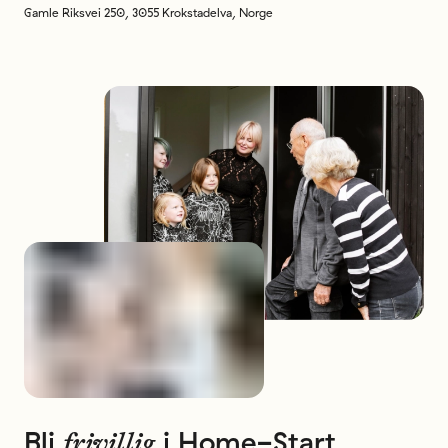
Gamle Riksvei 250
,
3055
Krokstadelva
,
Norge
Bli
i
Home-Start
frivillig