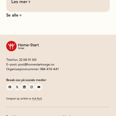
Les mer
Se alle
Til forsiden
Telefon
:
22 06 51 00
E-post
:
post@homestartnorge.no
Organisasjonsnummer
:
984 410 441
Besøk oss på sosiale medier
facebook
x
linkedin
instagram
youtube
Designet og utviklet av
Kult Byrå